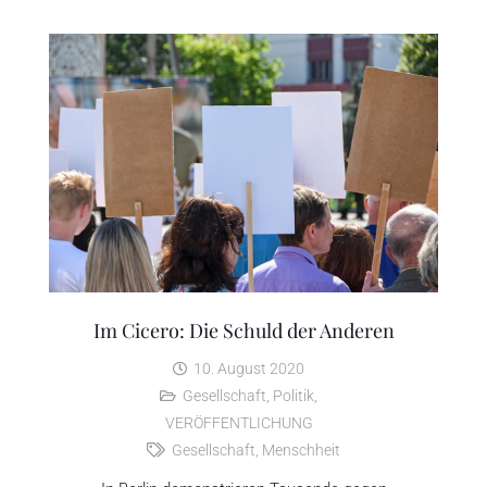
Im Cicero: Die Schuld der Anderen
10. August 2020
Gesellschaft
,
Politik
,
VERÖFFENTLICHUNG
Gesellschaft
,
Menschheit