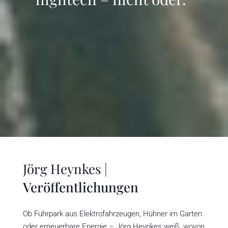
Jörg Heynkes |
Veröffentlichungen
Ob Fuhrpark aus Elektrofahrzeugen, Hühner im Garten
oder erneuerbare Energie – Jörg Heynkes weiß, wovon