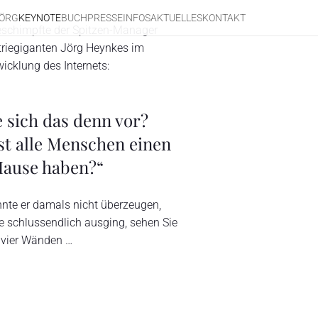
ÖRG
KEYNOTE
BUCH
PRESSEINFOS
AKTUELLES
KONTAKT
beschimpfte der Spitzen-Manager
triegiganten Jörg Heynkes im
icklung des Internets:
e sich das denn vor?
t alle Menschen einen
ause haben?“
te er damals nicht überzeugen,
e schlussendlich ausging, sehen Sie
n vier Wänden …