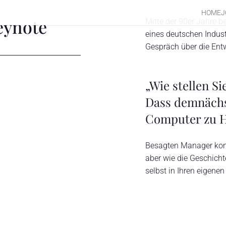
HOME
J
eynote
Mitte der 90er Jahre 
eines deutschen Indus
Gespräch über die Entw
„Wie stellen Si
Dass demnächs
Computer zu H
Besagten Manager konn
aber wie die Geschicht
selbst in Ihren eigene