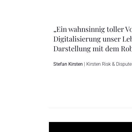
nwiefern die
„Ein großes Dankeschön a
ve
geöffnet, ich bin regelr
ingend.“
durch das Herz, denn de
ich voller Ideen und Imp
Jenny Schubert
| Die KonturManager