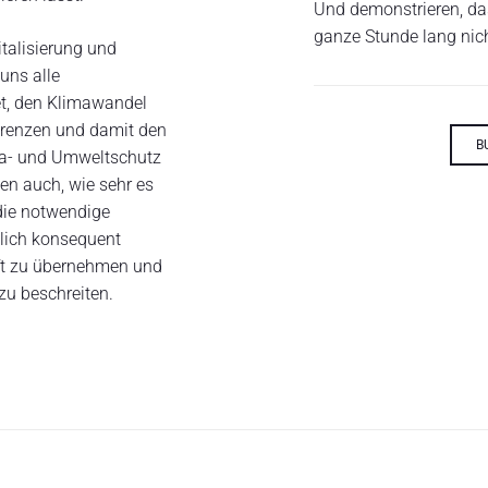
Und demonstrieren, d
ganze Stunde lang nic
italisierung und
uns alle
et, den Klimawandel
grenzen und damit den
B
ma- und Umweltschutz
ben auch, wie sehr es
die notwendige
dlich konsequent
ft zu übernehmen und
u beschreiten.