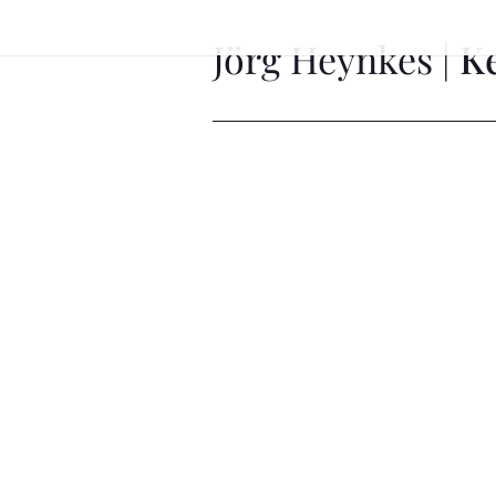
Jörg Heynkes |
K