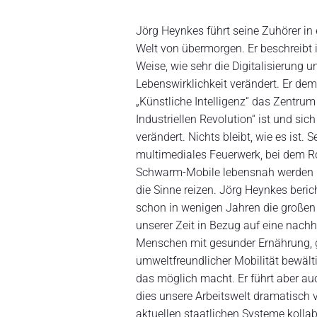
Jörg Heynkes führt seine Zuhörer in 
Welt von übermorgen. Er beschreibt i
Weise, wie sehr die Digitalisierung u
Lebenswirklichkeit verändert. Er demo
„Künstliche Intelligenz“ das Zentrum 
Industriellen Revolution“ ist und sic
verändert. Nichts bleibt, wie es ist. S
multimediales Feuerwerk, bei dem R
Schwarm-Mobile lebensnah werden 
die Sinne reizen. Jörg Heynkes berich
schon in wenigen Jahren die große
unserer Zeit in Bezug auf eine nach
Menschen mit gesunder Ernährung, 
umweltfreundlicher Mobilität bewält
das möglich macht. Er führt aber auc
dies unsere Arbeitswelt dramatisch 
aktuellen staatlichen Systeme kollab