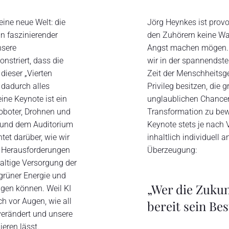
eine neue Welt: die
Jörg Heynkes ist provok
n faszinierender
den Zuhörern keine Wah
nsere
Angst machen mögen. E
nstriert, dass die
wir in der spannendste
dieser „Vierten
Zeit der Menschheitsg
h dadurch alles
Privileg besitzen, die 
eine Keynote ist ein
unglaublichen Chancen
oboter, Drohnen und
Transformation zu bew
und dem Auditorium
Keynote stets je nach 
tet darüber, wie wir
inhaltlich individuell 
n Herausforderungen
Überzeugung:
haltige Versorgung der
grüner Energie und
„Wer die Zukun
igen können. Weil KI
h vor Augen, wie all
bereit sein Be
verändert und unsere
ieren lässt.