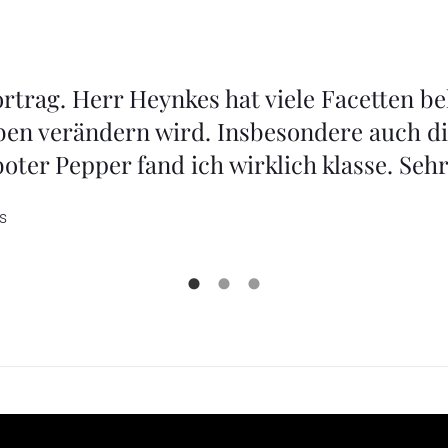
n Herrn Heynkes für seinen tollen Vortra
echt geflasht. Mir gehen viele Gedanken d
r Mensch steht weiterhin im Mittelpunkt
ulse.“